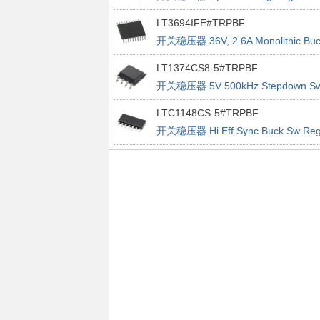
Controller
LT3694IFE#TRPBF
开关稳压器 36V, 2.6A Monolithic Buc
Regulator With Dual LDO
LT1374CS8-5#TRPBF
开关稳压器 5V 500kHz Stepdown S
Reg
LTC1148CS-5#TRPBF
开关稳压器 Hi Eff Sync Buck Sw Re