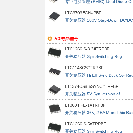
专业电源管理 (PMIC) Ideal Diode Cn
w/ Reverse In Prot
LTC3703EGN#PBF
开关稳压器 100V Step-Down DC/DC
Controller
ADI热销型号
LTC1266IS-3.3#TRPBF
开关稳压器 Syn Switching Reg
Controller
LTC1148CS#TRPBF
开关稳压器 Hi Eff Sync Buck Sw Re
LT1374CS8-5SYNC#TRPBF
开关稳压器 5V Syn version of
LT1374-5
LT3694IFE-1#TRPBF
开关稳压器 36V, 2.6A Monolithic Buc
Regulator With Dual LDO
LTC1266IS-5#TRPBF
开关稳压器 Syn Switching Reg