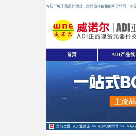
专注IC电子元器件现货，您所值得信赖的IC分销商！欢
首页
ADI产品线
当前位置:
ADI亚德诺
>>
ADI相关型号
>>
MAX