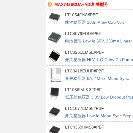
MAX7426CUA+ADI相关型号
LT1054CN8#PBF
线性稳压器 100mA Sw Cap Volt
Converter
LTC4079EDD#PBF
电池管理 Low Iq 60V, 250mA Linear
Charger
LTC3261EMSE#PBF
开关稳压器 Hi V, L Q C Inv Ch Pump
LTC3418EUHF#PBF
开关稳压器 8A, 4MHz, Mono Sync
Buck Reg
LT1086IM-3.3#PBF
低压差稳压器 3.3V Low Dropout Po
VR 1.5A
LTC1877EMS8#PBF
开关稳压器 Low Iq Mono Sync Step-
dn Reg
LTC4359HMS8#PBF