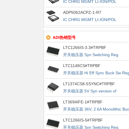
IC CHRG MGMT LI-ION/POL
20LFCSP
ADP5062ACPZ-1-R7
IC CHRG MGMT LI-ION/POL
20LFCSP
ADI热销型号
LTC1266IS-3.3#TRPBF
开关稳压器 Syn Switching Reg
Controller
LTC1148CS#TRPBF
开关稳压器 Hi Eff Sync Buck Sw Re
LT1374CS8-5SYNC#TRPBF
开关稳压器 5V Syn version of
LT1374-5
LT3694IFE-1#TRPBF
开关稳压器 36V, 2.6A Monolithic Buc
Regulator With Dual LDO
LTC1266IS-5#TRPBF
开关稳压器 Syn Switching Reg