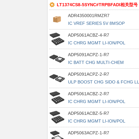
LT1374CS8-5SYNC#TRPBFADI相关型号
ADR4350001RMZR7
IC VREF SERIES 5V 8MSOP
ADP5061ACBZ-4-R7
IC CHRG MGMT LI-ION/POL
20WLCSP
ADP5091ACPZ-1-R7
IC BATT CHG MULTI-CHEM
24LFCSP
ADP5091ACPZ-2-R7
ULP BOOST CHG SIDO & FCHG L
30
ADP5061ACBZ-2-R7
IC CHRG MGMT LI-ION/POL
20WLCSP
ADP5061ACBZ-5-R7
IC CHRG MGMT LI-ION/POL
20WLCSP
ADP5063ACPZ-1-R7