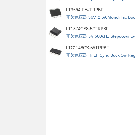
Controller
LT3694IFE#TRPBF
开关稳压器 36V, 2.6A Monolithic Buc
Regulator With Dual LDO
LT1374CS8-5#TRPBF
开关稳压器 5V 500kHz Stepdown S
Reg
LTC1148CS-5#TRPBF
开关稳压器 Hi Eff Sync Buck Sw Re