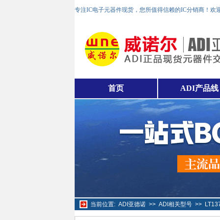
专注IC电子元器件现货，您所值得信赖的IC分销商！欢
首页
ADI产品线
当前位置:
ADI亚德诺
>>
ADI相关型号
>>
LT1