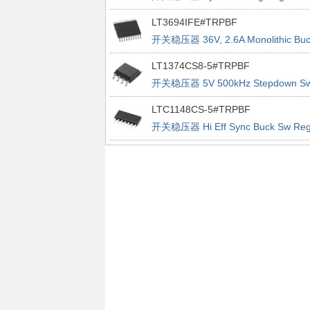
Controller
LT3694IFE#TRPBF
开关稳压器 36V, 2.6A Monolithic Buc
Regulator With Dual LDO
LT1374CS8-5#TRPBF
开关稳压器 5V 500kHz Stepdown S
Reg
LTC1148CS-5#TRPBF
开关稳压器 Hi Eff Sync Buck Sw Re