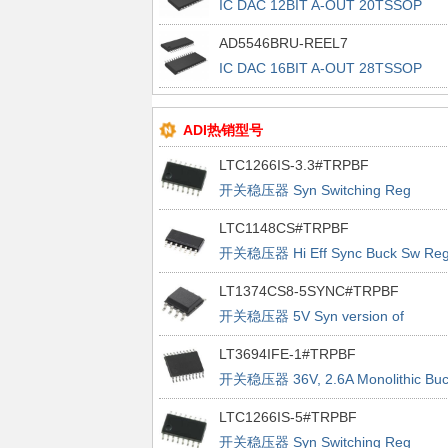
IC DAC 12BIT A-OUT 20TSSOP
AD5546BRU-REEL7
IC DAC 16BIT A-OUT 28TSSOP
ADI热销型号
LTC1266IS-3.3#TRPBF
开关稳压器 Syn Switching Reg
Controller
LTC1148CS#TRPBF
开关稳压器 Hi Eff Sync Buck Sw Re
LT1374CS8-5SYNC#TRPBF
开关稳压器 5V Syn version of
LT1374-5
LT3694IFE-1#TRPBF
开关稳压器 36V, 2.6A Monolithic Buc
Regulator With Dual LDO
LTC1266IS-5#TRPBF
开关稳压器 Syn Switching Reg