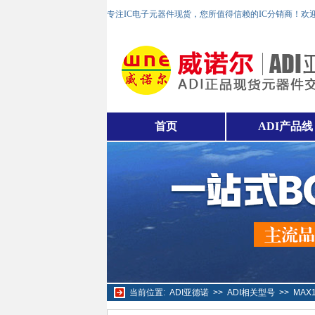
专注IC电子元器件现货，您所值得信赖的IC分销商！欢
首页
ADI产品线
当前位置:
ADI亚德诺
>>
ADI相关型号
>>
MAX