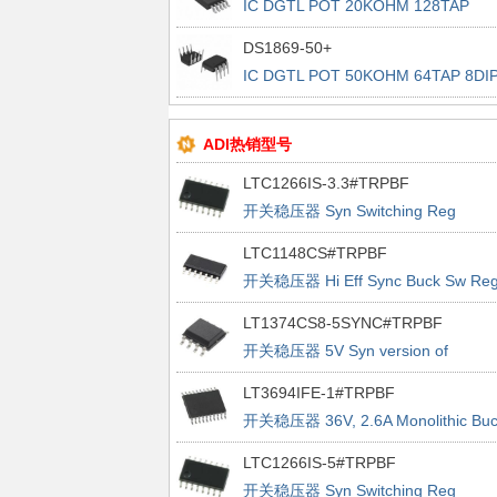
IC DGTL POT 20KOHM 128TAP
10UMAX
DS1869-50+
IC DGTL POT 50KOHM 64TAP 8DI
ADI热销型号
LTC1266IS-3.3#TRPBF
开关稳压器 Syn Switching Reg
Controller
LTC1148CS#TRPBF
开关稳压器 Hi Eff Sync Buck Sw Re
LT1374CS8-5SYNC#TRPBF
开关稳压器 5V Syn version of
LT1374-5
LT3694IFE-1#TRPBF
开关稳压器 36V, 2.6A Monolithic Buc
Regulator With Dual LDO
LTC1266IS-5#TRPBF
开关稳压器 Syn Switching Reg