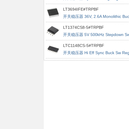
Controller
LT3694IFE#TRPBF
开关稳压器 36V, 2.6A Monolithic Buc
Regulator With Dual LDO
LT1374CS8-5#TRPBF
开关稳压器 5V 500kHz Stepdown S
Reg
LTC1148CS-5#TRPBF
开关稳压器 Hi Eff Sync Buck Sw Re