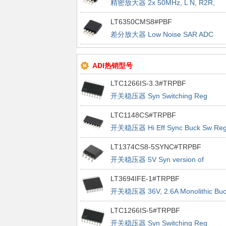
精密放大器 2x 50MHz, L N, R2R,
CMOS Op Amp
LT6350CMS8#PBF
差分放大器 Low Noise SAR ADC
Driver?Single-Ended to Differential
Converter
ADI热销型号
LTC1266IS-3.3#TRPBF
开关稳压器 Syn Switching Reg
Controller
LTC1148CS#TRPBF
开关稳压器 Hi Eff Sync Buck Sw Re
LT1374CS8-5SYNC#TRPBF
开关稳压器 5V Syn version of
LT1374-5
LT3694IFE-1#TRPBF
开关稳压器 36V, 2.6A Monolithic Buc
Regulator With Dual LDO
LTC1266IS-5#TRPBF
开关稳压器 Syn Switching Reg