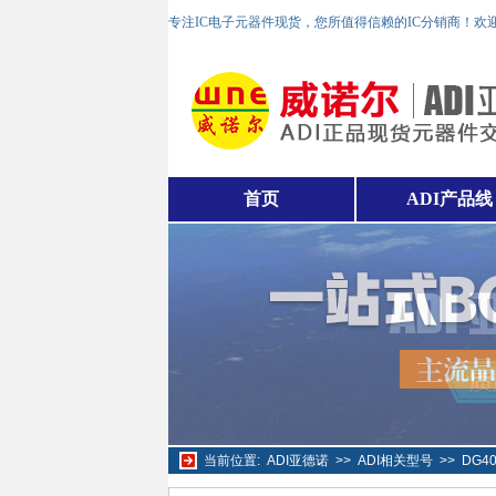
专注IC电子元器件现货，您所值得信赖的IC分销商！欢
首页
ADI产品线
当前位置:
ADI亚德诺
>>
ADI相关型号
>>
DG4