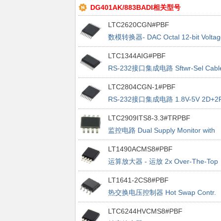
DG401AK/883BADI相关型号
LTC2620CGN#PBF
数模转换器- DAC Octal 12-bit Voltag
Output DAC
LTC1344AIG#PBF
RS-232接口集成电路 Sftwr-Sel Cabl
Terminator
LTC2804CGN-1#PBF
RS-232接口集成电路 1.8V-5V 2D+2
1Mbps RS232 Transceiver
LTC2909ITS8-3.3#TRPBF
监控电路 Dual Supply Monitor with
Selectable Polarity
LT1490ACMS8#PBF
运算放大器 - 运放 2x Over-The-Top
uP R2R In & Out Op Amps
LT1641-2CS8#PBF
热交换电压控制器 Hot Swap Contr.
+48V Auto-Retry
LTC6244HVCMS8#PBF