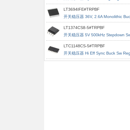
Controller
LT3694IFE#TRPBF
开关稳压器 36V, 2.6A Monolithic Buc
Regulator With Dual LDO
LT1374CS8-5#TRPBF
开关稳压器 5V 500kHz Stepdown S
Reg
LTC1148CS-5#TRPBF
开关稳压器 Hi Eff Sync Buck Sw Re